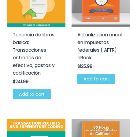
Tenencia de libros
Actualización anual
basica:
en impuestos
Transacciones
federales ( AFTR)
entradas de
eBook
efectivo, gastos y
$
125.99
codificación
Add to cart
$
241.99
Add to cart