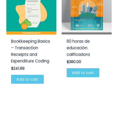
Bookkeeping Basics
60 horas de
– Transaction
educación
Receipts and
calificadora
Expenditure Coding
$
380.00
$
241.99
Add to cart
Add to cart